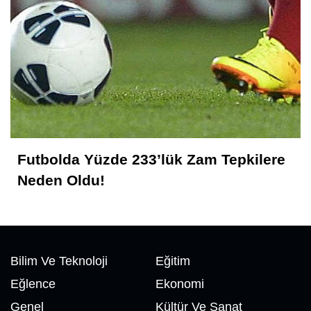
Nedim Saral
Başkanın Ayak Sesleri!...
Ali Kayıkçı
"Allah'ın Hakkı 3/Üç'tür!.."
Futbolda Yüzde 233’lük Zam Tepkilere
Neden Oldu!
Bilim Ve Teknoloji
Eğitim
Eğlence
Ekonomi
Genel
Kültür Ve Sanat