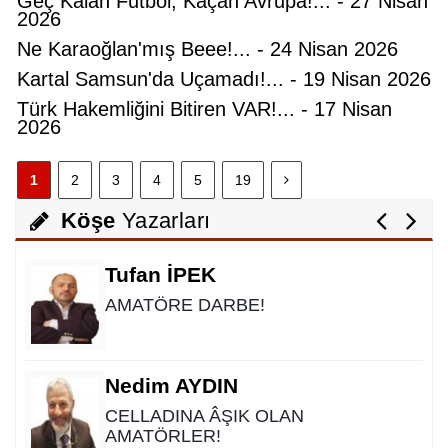
Geç Kalan Futbol, Kaçan Avrupa!... - 27 Nisan
2026
Ne Karaoğlan'mış Beee!... - 24 Nisan 2026
Nedim Saral
Kartal Samsun'da Uçamadı!... - 19 Nisan 2026
Başkanın Ayak Sesleri!...
Türk Hakemliğini Bitiren VAR!... - 17 Nisan
2026
Ali Kayıkçı
1
2
3
4
5
19
"Allah'ın Hakkı 3/Üç'tür!.."
Köşe
Yazarları
Tufan İPEK
AMATÖRE DARBE!
Nedim AYDIN
CELLADINA ÂŞIK OLAN
AMATÖRLER!