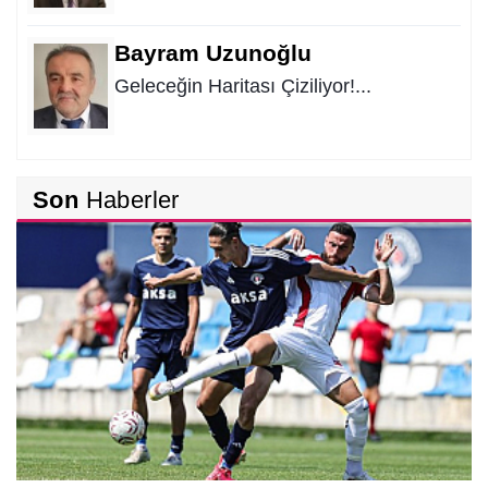
Bayram Uzunoğlu
Geleceğin Haritası Çiziliyor!...
Hakkı EMİROĞLU
Son
Haberler
Kahramanlar Böyle Doğar!...
Hüseyin KURT
Atatürk'ün Adıyla, Üniter Devletin
Temelleriyle Oynanamaz
Metin ATLI
Samsun'a Gelirken Ayakları Titreyecek