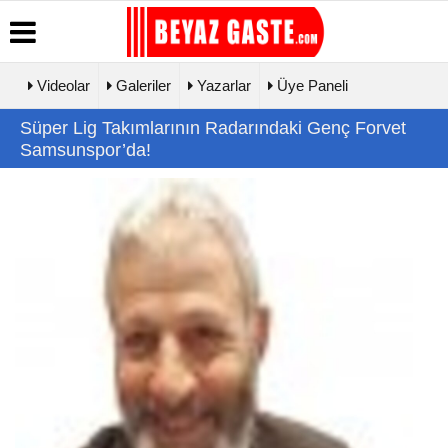
Videolar
Galeriler
Yazarlar
Üye Paneli
Üye Paneli
Hava
Köşe
Künye
Süper Lig Takımlarının Radarındaki Genç Forvet
Durumu
Yazarları
Haber
İletişim
Samsunspor’da!
Arşivi
Gazete
Video
Çerez
Manşetleri
Galeri
Gazete
Politikası
Arşivi
Biyografiler
Foto Galeri
Gizlilik
Günün
İlkeleri
Haberleri