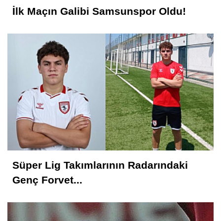
İlk Maçın Galibi Samsunspor Oldu!
Feyzullah Akçay ANIL
Yolun Raconu!...
Kavranoğlu
Kirli Şehir ve Caddeler!...
İsmet AKTAŞ
Vekil Mi? Asıl Mı?
Süper Lig Takımlarının Radarındaki
Genç Forvet...
Recep ÖZYURT
TEMAD ve YAŞAM