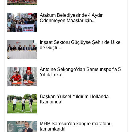
Atakum Belediyesinde 4 Aydır
Ödenmeyen Maaşlar İçin...
İnşaat Sektörü Güçlüyse Şehir de Ülke
de Güçlü...
Antoine Sekongo’dan Samsunspor’a 5
Yıllık İmza!
Başkan Yüksel Yıldırım Hollanda
Kampında!
Hüseyin KURT
Atatürk'ün Adıyla, Üniter Devletin
MHP Samsun'da kongre maratonu
Temelleriyle Oynanamaz
tamamlandı!