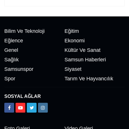
Tufan İPEK
SALAH VE SAMSUNSPOR
Bilim Ve Teknoloji
Eğitim
Eğlence
Ekonomi
Nedim Saral
Genel
Kültür Ve Sanat
Başkanın Ayak Sesleri!...
Sağlık
Samsun Haberleri
Samsunspor
Siyaset
İsmet AKTAŞ
Spor
Tarım Ve Hayvancılık
Vekil Mi? Asıl Mı?
SOSYAL AĞLAR
Hakkı EMİROĞLU
Kahramanlar Böyle Doğar!...
Foto Galeri
Video Galeri