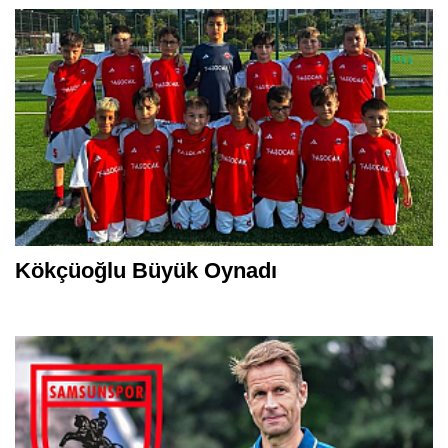
Kökçüoğlu Büyük Oynadı