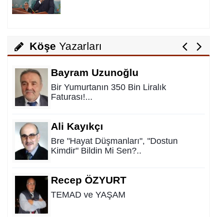
Feyzullah Akçay ANIL
Yolun Raconu!...
Köşe
Yazarları
Bayram Uzunoğlu
Bir Yumurtanın 350 Bin Liralık
Faturası!...
Ali Kayıkçı
Bre "Hayat Düşmanları", "Dostun
Kimdir" Bildin Mi Sen?..
Recep ÖZYURT
TEMAD ve YAŞAM