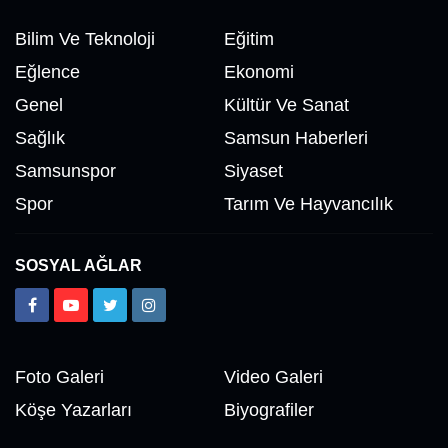
Bilim Ve Teknoloji
Eğitim
Eğlence
Ekonomi
Nedim Saral
Genel
Kültür Ve Sanat
Başkanın Ayak Sesleri!...
Sağlık
Samsun Haberleri
Samsunspor
Siyaset
İsmet AKTAŞ
Spor
Tarım Ve Hayvancılık
Vekil Mi? Asıl Mı?
SOSYAL AĞLAR
Hakkı EMİROĞLU
Kahramanlar Böyle Doğar!...
Foto Galeri
Video Galeri
Nedim AYDIN
Köşe Yazarları
Biyografiler
Samsunspor Hollanda Kampına Nasıl