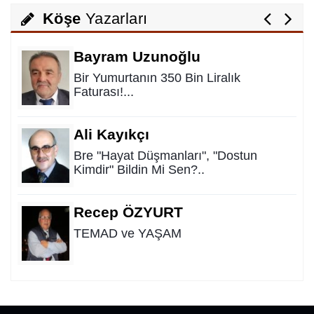
Yolun Raconu!...
Köşe
Yazarları
Bayram Uzunoğlu
Bir Yumurtanın 350 Bin Liralık
Faturası!...
Ali Kayıkçı
Bre "Hayat Düşmanları", "Dostun
Kimdir" Bildin Mi Sen?..
Recep ÖZYURT
TEMAD ve YAŞAM
Tufan İPEK
Alt Yapıda Ahbap Çavuş İlişkisi…