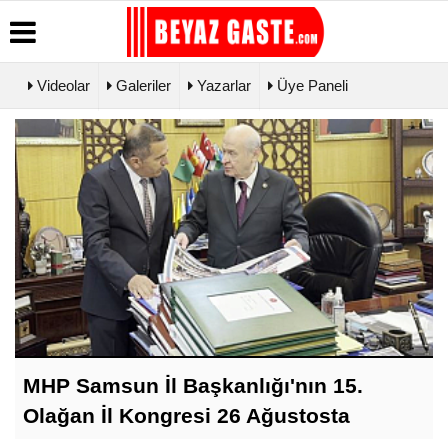
Videolar
Galeriler
Yazarlar
Üye Paneli
Üye Paneli
Hava
Köşe
Künye
Durumu
Yazarları
Haber
İletişim
Arşivi
Gazete
Video
Çerez
Manşetleri
Galeri
Gazete
Politikası
Arşivi
Biyografiler
Foto Galeri
Gizlilik
Günün
İlkeleri
Haberleri
ı
MHP Samsun İl Başkanlığı'nın 15.
Olağan İl Kongresi 26 Ağustosta