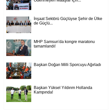
Ödenmeyen Maaşlar İçin...
İnşaat Sektörü Güçlüyse Şehir de Ülke
de Güçlü...
MHP Samsun'da kongre maratonu
tamamlandı!
Başkan Doğan Milli Sporcuyu Ağırladı
Hüseyin KURT
Atatürk'ün Adıyla, Üniter Devletin
Başkan Yüksel Yıldırım Hollanda
Temelleriyle Oynanamaz
Kampında!
Feyzullah Akçay ANIL