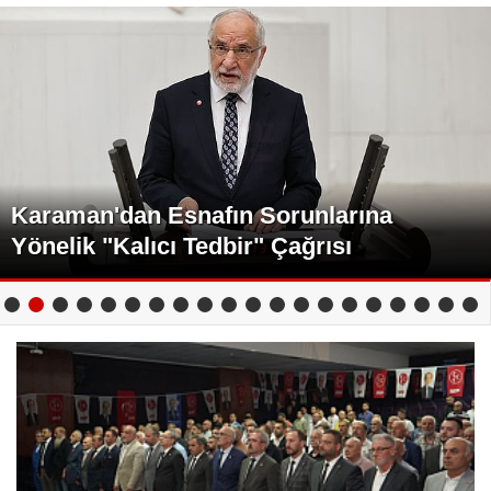
Karaman'dan Esnafın Sorunlarına
Yönelik "Kalıcı Tedbir" Çağrısı