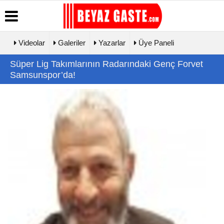
Videolar
Galeriler
Yazarlar
Üye Paneli
Üye Paneli
Hava
Köşe
Künye
Süper Lig Takımlarının Radarındaki Genç Forvet
Durumu
Yazarları
Haber
İletişim
Samsunspor’da!
Arşivi
Gazete
Video
Çerez
Manşetleri
Galeri
Gazete
Politikası
Arşivi
Biyografiler
Foto Galeri
Gizlilik
Günün
İlkeleri
Haberleri