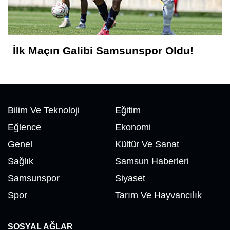
Ali Kayıkçı
"Allah'ın Hakkı 3/Üç'tür!.."
İlk Maçın Galibi Samsunspor Oldu!
Bilim Ve Teknoloji
Eğitim
Eğlence
Ekonomi
Genel
Kültür Ve Sanat
Sağlık
Samsun Haberleri
Samsunspor
Siyaset
Spor
Tarım Ve Hayvancılık
SOSYAL AĞLAR