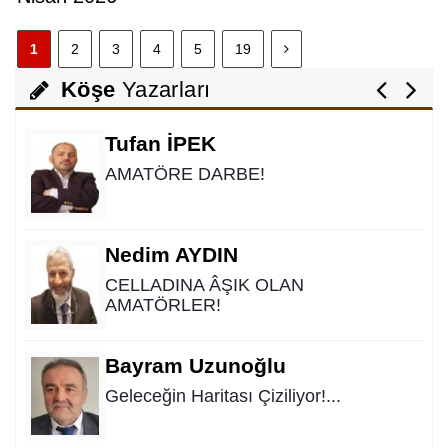
Ali Kayıkçı
1
2
3
4
5
19
"Allah'ın Hakkı 3/Üç'tür!.."
Köşe
Yazarları
Tufan İPEK
AMATÖRE DARBE!
Nedim AYDIN
CELLADINA ÂŞIK OLAN
AMATÖRLER!
Bayram Uzunoğlu
Geleceğin Haritası Çiziliyor!...