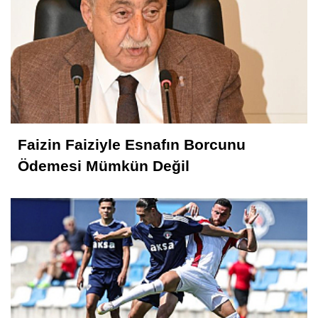
Kavranoğlu
Kirli Şehir ve Caddeler!...
İsmet AKTAŞ
Vekil Mi? Asıl Mı?
Faizin Faiziyle Esnafın Borcunu
Ödemesi Mümkün Değil
Recep ÖZYURT
TEMAD ve YAŞAM
Nedim Saral
Başkanın Ayak Sesleri!...