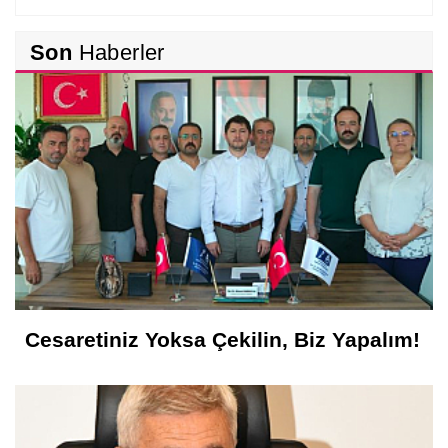
Hakkı EMİROĞLU
Son
Haberler
Kahramanlar Böyle Doğar!...
Hüseyin KURT
Atatürk'ün Adıyla, Üniter Devletin
Temelleriyle Oynanamaz
Metin ATLI
Samsun'a Gelirken Ayakları Titreyecek
Cesaretiniz Yoksa Çekilin, Biz Yapalım!
Feyzullah Akçay ANIL
Yolun Raconu!...