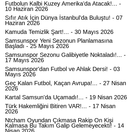
Futbolun Kalbi Kuzey Amerika'da Atacak!... -
10 Haziran 2026
Sıfır Atık İçin Dünya İstanbul'da Buluştu! - 07
Haziran 2026
Kamuda Temizlik Şart!... - 30 Mayıs 2026
Samsunspor Yeni Sezonun Planlamasına
Başladı - 25 Mayıs 2026
Samsunspor Sezonu Galibiyetle Noktaladı!... -
17 Mayıs 2026
Samsunspor'dan Futbol ve Ahlak Dersi! - 03
Mayıs 2026
Geç Kalan Futbol, Kaçan Avrupa!... - 27 Nisan
2026
Kartal Samsun'da Uçamadı!... - 19 Nisan 2026
Türk Hakemliğini Bitiren VAR!... - 17 Nisan
Nedim Saral
2026
Başkanın Ayak Sesleri!...
Ntcham Oyundan Çıkmasa Rakip On Kişi
Kalmasa Bu Takım Galip Gelemeyecekti! - 14
Nisan 2026