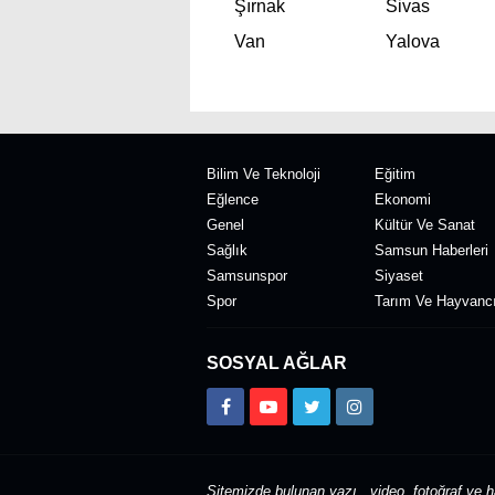
Şırnak
Sivas
Van
Yalova
Bilim Ve Teknoloji
Eğitim
Eğlence
Ekonomi
Genel
Kültür Ve Sanat
Sağlık
Samsun Haberleri
Samsunspor
Siyaset
Spor
Tarım Ve Hayvancı
SOSYAL AĞLAR
Sitemizde bulunan yazı , video, fotoğraf ve ha