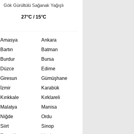
Gök Gürültülü Sağanak Yağışlı
27°C / 15°C
Amasya
Ankara
Bartın
Batman
Burdur
Bursa
Düzce
Edirne
Giresun
Gümüşhane
İzmir
Karabük
Kırıkkale
Kırklareli
Malatya
Manisa
Niğde
Ordu
Siirt
Sinop