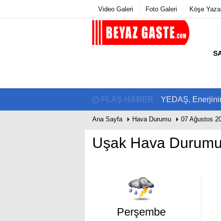
Video Galeri
Foto Galeri
Köşe Yazar
S
Üye Paneli
Hava Duru
Haber Arşivi
Gazete Manş
Gazete Arşivi
Biyografiler
Günün Haberleri
FLAŞ HABER
YEDAŞ, Enerjinin
Ana Sayfa
Hava Durumu
07 Ağustos 2
Uşak Hava Durum
Perşembe