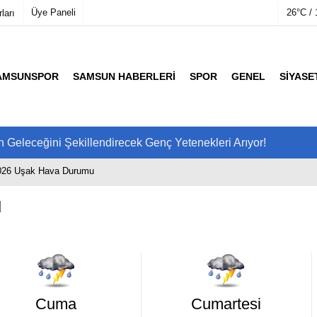
Üye Paneli
26°C / 
ları
AMSUNSPOR
SAMSUN HABERLERI
SPOR
GENEL
SIYASE
mu
Köşe Yazarları
etleri
Video Galeri
Foto Galeri
 Geleceğini Şekillendirecek Genç Yetenekleri Arıyor!
026 Uşak Hava Durumu
u
Cuma
Cumartesi