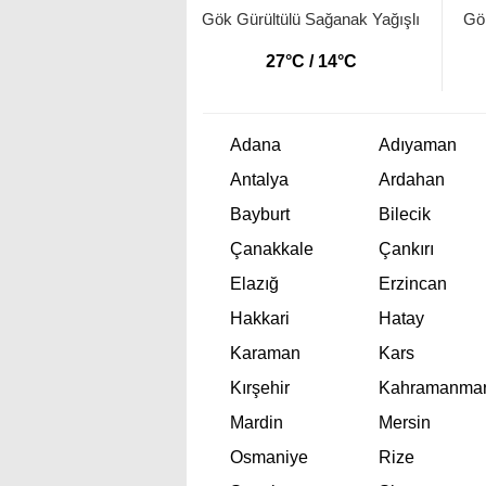
Gök Gürültülü Sağanak Yağışlı
Gök
27°C / 14°C
Adana
Adıyaman
Antalya
Ardahan
Bayburt
Bilecik
Çanakkale
Çankırı
Elazığ
Erzincan
Hakkari
Hatay
Karaman
Kars
Kırşehir
Kahramanma
Mardin
Mersin
Osmaniye
Rize