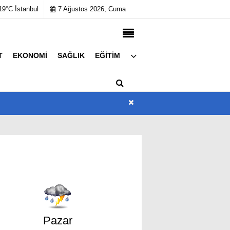
19°C İstanbul
7 Ağustos 2026, Cuma
T
EKONOMI
SAĞLIK
EĞITIM
Künye
İletişim
Çerez Politikası
Gizlilik İlkeleri
Pazar