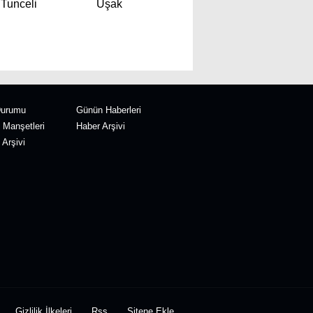
Tunceli
Uşak
Durumu
Günün Haberleri
 Manşetleri
Haber Arşivi
Arşivi
Gizlilik İlkeleri
Rss
Sitene Ekle