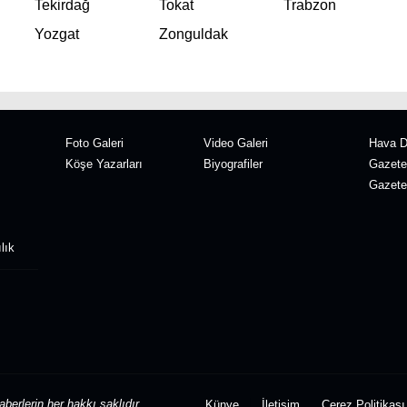
Tekirdağ
Tokat
Trabzon
Yozgat
Zonguldak
Foto Galeri
Video Galeri
Hava 
Köşe Yazarları
Biyografiler
Gazete
Gazete 
lık
berlerin her hakkı saklıdır.
Künye
İletişim
Çerez Politikası