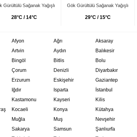
 Gürültülü Sağanak Yağışlı
Gök Gürültülü Sağanak Yağışlı
28°C / 14°C
29°C / 15°C
Afyon
Ağrı
Aksaray
Artvin
Aydın
Balıkesir
Bingöl
Bitlis
Bolu
Çorum
Denizli
Diyarbakır
Erzurum
Eskişehir
Gaziantep
Iğdır
Isparta
İstanbul
Kastamonu
Kayseri
Kilis
raş
Kocaeli
Konya
Kütahya
Muğla
Muş
Nevşehir
Sakarya
Samsun
Şanlıurfa