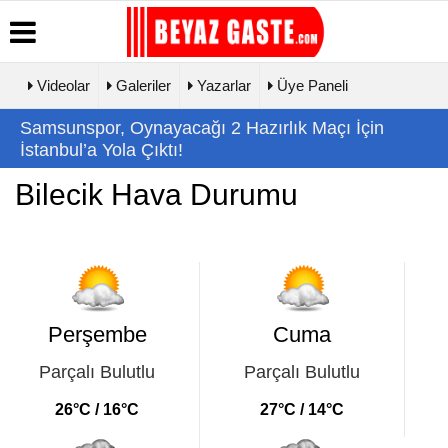
Videolar
Galeriler
Yazarlar
Üye Paneli
Üye Paneli
Hava
Köşe
Künye
Samsunspor, Oynayacağı 2 Hazırlık Maçı İçin
Durumu
Yazarları
Haber
İletişim
İstanbul’a Yola Çıktı!
Arşivi
Gazete
Video
Çerez
Manşetleri
Galeri
Bilecik Hava Durumu
Gazete
Politikası
Arşivi
Biyografiler
Foto Galeri
Gizlilik
Günün
İlkeleri
Haberleri
Perşembe
Cuma
Parçalı Bulutlu
Parçalı Bulutlu
26°C / 16°C
27°C / 14°C