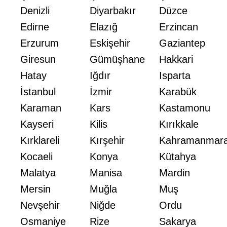
Denizli
Diyarbakır
Düzce
Edirne
Elazığ
Erzincan
Erzurum
Eskişehir
Gaziantep
Giresun
Gümüşhane
Hakkari
Hatay
Iğdır
Isparta
İstanbul
İzmir
Karabük
Karaman
Kars
Kastamonu
Kayseri
Kilis
Kırıkkale
Kırklareli
Kırşehir
Kahramanmar
Kocaeli
Konya
Kütahya
Malatya
Manisa
Mardin
Mersin
Muğla
Muş
Nevşehir
Niğde
Ordu
Osmaniye
Rize
Sakarya