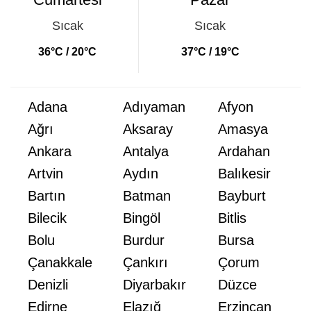
Sıcak
Sıcak
36°C / 20°C
37°C / 19°C
Adana
Adıyaman
Afyon
Ağrı
Aksaray
Amasya
Ankara
Antalya
Ardahan
Artvin
Aydın
Balıkesir
Bartın
Batman
Bayburt
Bilecik
Bingöl
Bitlis
Bolu
Burdur
Bursa
Çanakkale
Çankırı
Çorum
Denizli
Diyarbakır
Düzce
Edirne
Elazığ
Erzincan