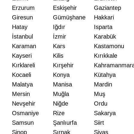
Erzurum
Eskişehir
Gaziantep
Giresun
Gümüşhane
Hakkari
Hatay
Iğdır
Isparta
İstanbul
İzmir
Karabük
Karaman
Kars
Kastamonu
Kayseri
Kilis
Kırıkkale
Kırklareli
Kırşehir
Kahramanmar
Kocaeli
Konya
Kütahya
Malatya
Manisa
Mardin
Mersin
Muğla
Muş
Nevşehir
Niğde
Ordu
Osmaniye
Rize
Sakarya
Samsun
Şanlıurfa
Siirt
Sinop
Şırnak
Sivas