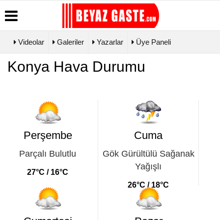
Videolar
Galeriler
Yazarlar
Üye Paneli
Üye Paneli
Hava
Köşe
Künye
Konya Hava Durumu
Durumu
Yazarları
Haber
İletişim
Arşivi
Gazete
Video
Çerez
Manşetleri
Galeri
Gazete
Politikası
Arşivi
Biyografiler
Foto Galeri
Gizlilik
Günün
İlkeleri
Haberleri
Perşembe
Cuma
Parçalı Bulutlu
Gök Gürültülü Sağanak
Yağışlı
27°C / 16°C
26°C / 18°C