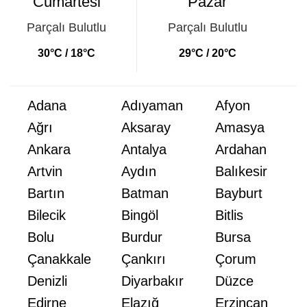
Cumartesi
Pazar
Parçalı Bulutlu
Parçalı Bulutlu
30°C / 18°C
29°C / 20°C
Adana
Adıyaman
Afyon
Ağrı
Aksaray
Amasya
Ankara
Antalya
Ardahan
Artvin
Aydın
Balıkesir
Bartın
Batman
Bayburt
Bilecik
Bingöl
Bitlis
Bolu
Burdur
Bursa
Çanakkale
Çankırı
Çorum
Denizli
Diyarbakır
Düzce
Edirne
Elazığ
Erzincan