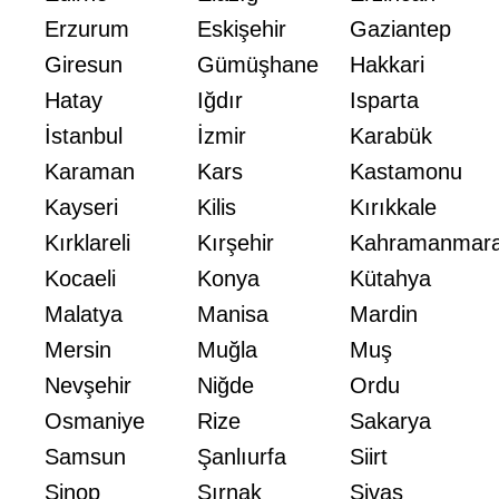
Erzurum
Eskişehir
Gaziantep
Giresun
Gümüşhane
Hakkari
Hatay
Iğdır
Isparta
İstanbul
İzmir
Karabük
Karaman
Kars
Kastamonu
Kayseri
Kilis
Kırıkkale
Kırklareli
Kırşehir
Kahramanmar
Kocaeli
Konya
Kütahya
Malatya
Manisa
Mardin
Mersin
Muğla
Muş
Nevşehir
Niğde
Ordu
Osmaniye
Rize
Sakarya
Samsun
Şanlıurfa
Siirt
Sinop
Şırnak
Sivas