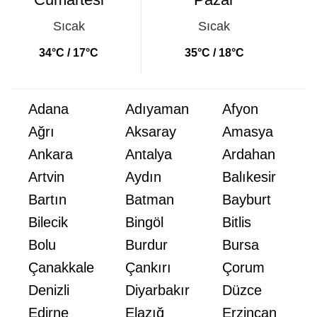
Sıcak
Sıcak
34°C / 17°C
35°C / 18°C
Adana
Adıyaman
Afyon
Ağrı
Aksaray
Amasya
Ankara
Antalya
Ardahan
Artvin
Aydın
Balıkesir
Bartın
Batman
Bayburt
Bilecik
Bingöl
Bitlis
Bolu
Burdur
Bursa
Çanakkale
Çankırı
Çorum
Denizli
Diyarbakır
Düzce
Edirne
Elazığ
Erzincan