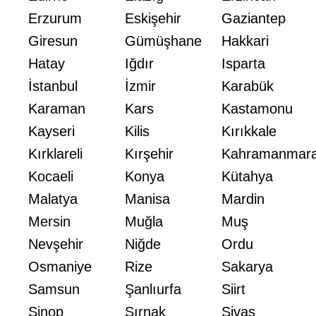
Erzurum
Eskişehir
Gaziantep
Giresun
Gümüşhane
Hakkari
Hatay
Iğdır
Isparta
İstanbul
İzmir
Karabük
Karaman
Kars
Kastamonu
Kayseri
Kilis
Kırıkkale
Kırklareli
Kırşehir
Kahramanmar
Kocaeli
Konya
Kütahya
Malatya
Manisa
Mardin
Mersin
Muğla
Muş
Nevşehir
Niğde
Ordu
Osmaniye
Rize
Sakarya
Samsun
Şanlıurfa
Siirt
Sinop
Şırnak
Sivas