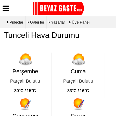
Videolar
Galeriler
Yazarlar
Üye Paneli
Üye Paneli
Hava
Köşe
Künye
Tunceli Hava Durumu
Durumu
Yazarları
Haber
İletişim
Arşivi
Gazete
Video
Çerez
Manşetleri
Galeri
Gazete
Politikası
Arşivi
Biyografiler
Foto Galeri
Gizlilik
Günün
İlkeleri
Haberleri
Perşembe
Cuma
Parçalı Bulutlu
Parçalı Bulutlu
30°C / 15°C
33°C / 16°C
Cumartesi
Pazar