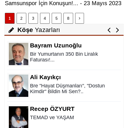
Samsunspor İçin Konuşun!... - 23 Mayıs 2023
Feyzullah Akçay ANIL
1
2
3
4
5
8
Yolun Raconu!...
Köşe
Yazarları
Bayram Uzunoğlu
Bir Yumurtanın 350 Bin Liralık
Faturası!...
Ali Kayıkçı
Bre "Hayat Düşmanları", "Dostun
Kimdir" Bildin Mi Sen?..
Recep ÖZYURT
TEMAD ve YAŞAM