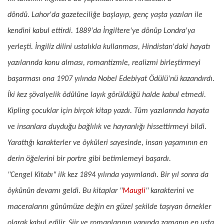
döndü.
Lahor
'da
gazeteciliğe
başlayıp, genç yaşta yazıları ile
kendini kabul ettirdi. 1889'da İngiltere'ye dönüp
Londra
'ya
yerleşti.
İngiliz dilini
ustalıkla kullanması, Hindistan'daki hayatı
yazılarında konu alması,
romantizmle
, realizmi birleştirmeyi
başarması ona 1907 yılında
Nobel Edebiyat Ödülü
'nü kazandırdı.
İki kez
şövalyelik
ödülüne layık görüldüğü halde kabul etmedi.
Kipling çocuklar için birçok kitap yazdı. Tüm yazılarında hayata
ve insanlara duyduğu bağlılık ve hayranlığı hissettirmeyi bildi.
Yarattığı karakterler ve öyküleri sayesinde, insan yaşamının en
derin öğelerini bir portre gibi betimlemeyi başardı.
"Cengel Kitabı" ilk kez 1894 yılında yayımlandı. Bir yıl sonra da
öykünün devamı geldi. Bu kitaplar "
Maugli
" karakterini ve
maceralarını günümüze değin en güzel şekilde taşıyan örnekler
olarak kabul edilir. Şiir ve romanlarının yanında zamanın en usta