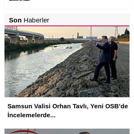
Tufan İPEK
Son
Haberler
Alt Yapıda Ahbap Çavuş İlişkisi…
Nedim Saral
Başkanın Ayak Sesleri!...
İsmet AKTAŞ
Vekil Mi? Asıl Mı?
Samsun Valisi Orhan Tavlı, Yeni OSB’de
Hakkı EMİROĞLU
İncelemelerde...
Kahramanlar Böyle Doğar!...