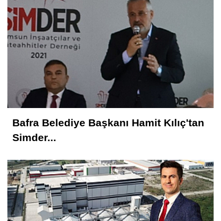
Nedim AYDIN
Samsunspor Hollanda Kampına Nasıl
Başladı?
Metin ATLI
Samsun'a Gelirken Ayakları Titreyecek
Bafra Belediye Başkanı Hamit Kılıç'tan
Kavranoğlu
Simder...
Kirli Şehir ve Caddeler!...
Hüseyin KURT
Atatürk'ün Adıyla, Üniter Devletin
Temelleriyle Oynanamaz