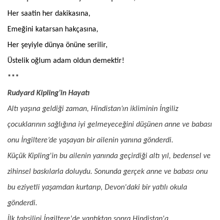
Her saatin her dakikasına,
Emeğini katarsan hakçasına,
Her şeyiyle dünya önüne serilir,
Üstelik oğlum adam oldun demektir!
***
Rudyard Kipling’in Hayatı
Altı yaşına geldiği zaman, Hindistan’ın ikliminin İngiliz
çocuklarının sağlığına iyi gelmeyeceğini düşünen anne ve babası
onu
İngiltere
’de yaşayan bir ailenin yanına gönderdi.
Küçük Kipling'in bu ailenin yanında geçirdiği altı yıl, bedensel ve
zihinsel baskılarla doluydu. Sonunda gerçek anne ve babası onu
bu eziyetli yaşamdan kurtarıp,
Devon
'daki bir yatılı okula
gönderdi.
İlk tahsilini İngiltere'de yaptıktan sonra
Hindistan
'a