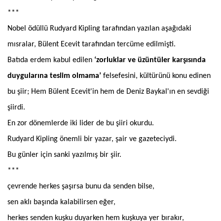
***
Nobel ödüllü Rudyard Kipling tarafından yazılan aşağıdaki
mısralar, Bülent Ecevit tarafından tercüme edilmişti.
Batıda erdem kabul edilen
‘zorluklar ve üzüntüler karşısında
duygularına teslim olmama’
felsefesini, kültürünü konu edinen
bu şiir; Hem Bülent Ecevit'in hem de Deniz Baykal'ın en sevdiği
şiirdi.
En zor dönemlerde iki lider de bu şiiri okurdu.
Rudyard Kipling önemli bir yazar, şair ve gazeteciydi.
Bu günler için sanki yazılmış bir şiir.
***
çevrende herkes şaşırsa bunu da senden bilse,
sen aklı başında kalabilirsen eğer,
herkes senden kuşku duyarken hem kuşkuya yer bırakır,