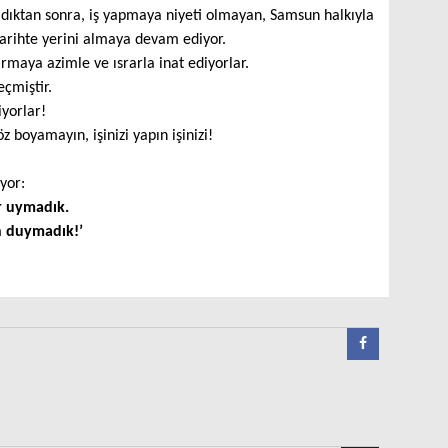
dıktan sonra, iş yapmaya niyeti olmayan, Samsun halkıyla
tarihte yerini almaya devam ediyor.
maya azimle ve ısrarla inat ediyorlar.
eçmiştir.
iyorlar!
z boyamayın, işinizi yapın işinizi!
yor:
r uymadık.
ın duymadık!’