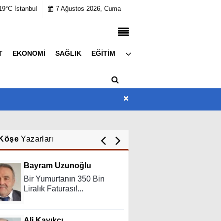
19°C İstanbul
7 Ağustos 2026, Cuma
T
EKONOMI
SAĞLIK
EĞITIM
Hüseyin KURT
Künye
Atatürk'ün Adıyla, Üniter
İletişim
Devletin Temelleriyle
Çerez Politikası
Oynanamaz
Gizlilik İlkeleri
Feyzullah Akçay ANIL
Yolun Raconu!...
Köşe
Yazarları
Bayram Uzunoğlu
Bir Yumurtanın 350 Bin
Liralık Faturası!...
Ali Kayıkçı