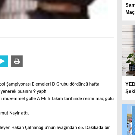
Sam
Maçı
YEDA
tbol Şampiyonası Elemeleri D Grubu dördüncü hafta
Şeki
yenerek puanını 9 yaptı.
tığı mükemmel golle A Milli Takım tarihinde resmi maç golü
mut Nayir attı.
ileyen Hakan Çalhanoğlu’nun ayağından 65. Dakikada bir