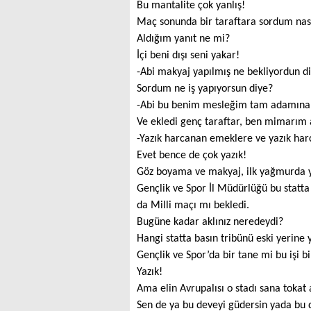
Bu mantalite çok yanlış!
Maç sonunda bir taraftara sordum nası
Aldığım yanıt ne mi?
İçi beni dışı seni yakar!
-Abi makyaj yapılmış ne bekliyordun diy
Sordum ne iş yapıyorsun diye?
-Abi bu benim mesleğim tam adamına s
Ve ekledi genç taraftar, ben mimarım 
-Yazık harcanan emeklere ve yazık har
Evet bence de çok yazık!
Göz boyama ve makyaj, ilk yağmurda yin
Gençlik ve Spor İl Müdürlüğü bu statta 
da Milli maçı mı bekledi.
Bugüne kadar aklınız neredeydi?
Hangi statta basın tribünü eski yerine 
Gençlik ve Spor’da bir tane mi bu işi b
Yazık!
Ama elin Avrupalısı o stadı sana tokat a
Sen de ya bu deveyi güdersin yada bu d