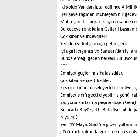
İki golde Var’dan iptal edilince A Millil
Her şeye rağmen muhteşem bir geceyd
Muhteşem bir organizasyona sahne o
Bu geceye renk katan Gallerli basın me
Çok kibar ve inceydiler!
Yediden yetmişe maça gelmişlerdi.
İyi ağırladığımızı ve Samsun’dan iyi an
Bunda emeği geçen herkesi kutluyoru
***
Emniyet güçlerimiz hatasızdılar.
Çok kibar ve çok titizdiler.
Kuş uçurtmadı desek yeridir emniyet iç
Emniyet sınıfı geçti diyebiliriz gönül ra
Ya; günü kurtarma peşine düşen Gençl
Bu arada Büyükşehir Belediyesini de 
Niye mi?
Yeni 19 Mayıs Stadı’na giden yollara 
günü kurtaralım da gerisi ne olursa ols