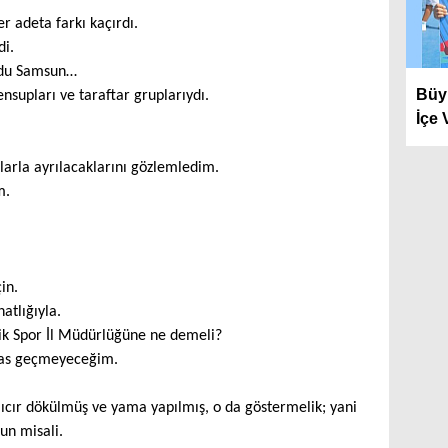
er adeta farkı kaçırdı.
i.
ldu Samsun…
Büyü
nsupları ve taraftar gruplarıydı.
İçe 
ılarla ayrılacaklarını gözlemledim.
m.
in.
hatlığıyla.
ik Spor İl Müdürlüğüne ne demeli?
pas geçmeyeceğim.
mıcır dökülmüş ve yama yapılmış, o da göstermelik; yani
un misali.