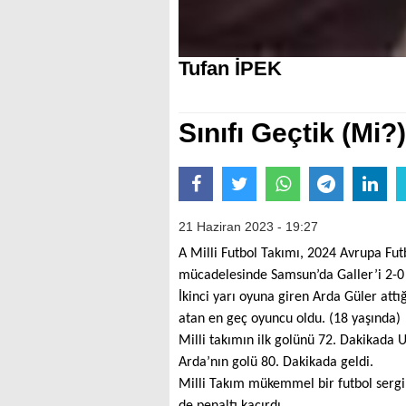
Tufan İPEK
Sınıfı Geçtik (Mi?)
21 Haziran 2023 - 19:27
A Milli Futbol Takımı, 2024 Avrupa Fu
mücadelesinde Samsun’da Galler’i 2-0 
İkinci yarı oyuna giren Arda Güler at
atan en geç oyuncu oldu. (18 yaşında)
Milli takımın ilk golünü 72. Dakikada U
Arda’nın golü 80. Dakikada geldi.
Milli Takım mükemmel bir futbol serg
de penaltı kaçırdı.