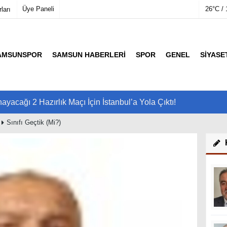
Üye Paneli
26°C / 
ları
AMSUNSPOR
SAMSUN HABERLERI
SPOR
GENEL
SIYASE
mu
Köşe Yazarları
etleri
Video Galeri
Foto Galeri
acağı 2 Hazırlık Maçı İçin İstanbul’a Yola Çıktı!
Sınıfı Geçtik (Mi?)