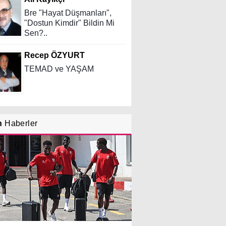
Bre "Hayat Düşmanları",
"Dostun Kimdir" Bildin Mi
Sen?..
Recep ÖZYURT
TEMAD ve YAŞAM
Tufan İPEK
n
Haberler
SALAH VE SAMSUNSPOR
Nedim Saral
Başkanın Ayak Sesleri!...
İsmet AKTAŞ