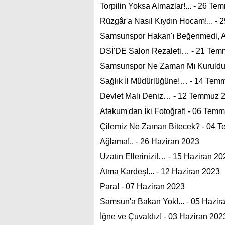
Torpilin Yoksa Almazlar!... - 26 T
Rüzgâr'a Nasıl Kıydın Hocam!... -
Samsunspor Hakan'ı Beğenmedi, 
DSİ'DE Salon Rezaleti… - 21 Tem
Samsunspor Ne Zaman Mı Kuruldu
Sağlık İl Müdürlüğüne!… - 14 Tem
Devlet Malı Deniz… - 12 Temmuz 
Atakum'dan İki Fotoğraf! - 06 Tem
Çilemiz Ne Zaman Bitecek? - 04 
Ağlama!.. - 26 Haziran 2023
Uzatın Ellerinizi!… - 15 Haziran 20
Atma Kardeş!... - 12 Haziran 2023
Para! - 07 Haziran 2023
Samsun'a Bakan Yok!... - 05 Hazir
İğne ve Çuvaldız! - 03 Haziran 202