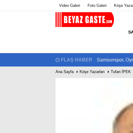
Video Galeri
Foto Galeri
Köşe Yazar
S
Üye Paneli
Hava Duru
Haber Arşivi
Gazete Manş
Gazete Arşivi
Biyografiler
Günün Haberleri
FLAŞ HABER
Samsunspor, Oynay
Ana Sayfa
Köşe Yazarları
Tufan İPEK