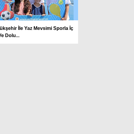
Kirli Şehir ve Caddeler!...
kşehir İle Yaz Mevsimi Sporla İç
Hüseyin KURT
Ve Dolu...
Atatürk'ün Adıyla, Üniter
Devletin Temelleriyle
Oynanamaz
Feyzullah Akçay ANIL
Yolun Raconu!...