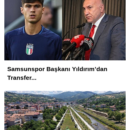
Nedim Saral
Başkanın Ayak Sesleri!...
İsmet AKTAŞ
Vekil Mi? Asıl Mı?
Samsunspor Başkanı Yıldırım’dan
Hakkı EMİROĞLU
Transfer...
Kahramanlar Böyle Doğar!...
Nedim AYDIN
Samsunspor Hollanda Kampına Nasıl
Başladı?