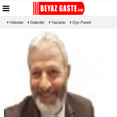
Videolar
Galeriler
Yazarlar
Üye Paneli
Üye Paneli
Hava
Köşe
Künye
Durumu
Yazarları
Haber
İletişim
Arşivi
Gazete
Video
Çerez
Manşetleri
Galeri
Gazete
Politikası
Arşivi
Biyografiler
Foto Galeri
Gizlilik
Günün
İlkeleri
Haberleri