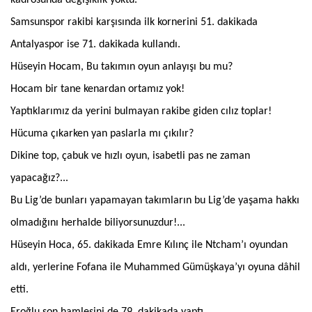
Samsunspor rakibi karşısında ilk kornerini 51. dakikada
Antalyaspor ise 71. dakikada kullandı.
Hüseyin Hocam, Bu takımın oyun anlayışı bu mu?
Hocam bir tane kenardan ortamız yok!
Yaptıklarımız da yerini bulmayan rakibe giden cılız toplar!
Hücuma çıkarken yan paslarla mı çıkılır?
Dikine top, çabuk ve hızlı oyun, isabetli pas ne zaman
yapacağız?...
Bu Lig’de bunları yapamayan takımların bu Lig’de yaşama hakkı
olmadığını herhalde biliyorsunuzdur!...
Hüseyin Hoca, 65. dakikada Emre Kılınç ile Ntcham’ı oyundan
aldı, yerlerine Fofana ile Muhammed Gümüşkaya’yı oyuna dâhil
etti.
Eroğlu son hamlesini de 79. dakikada yaptı.