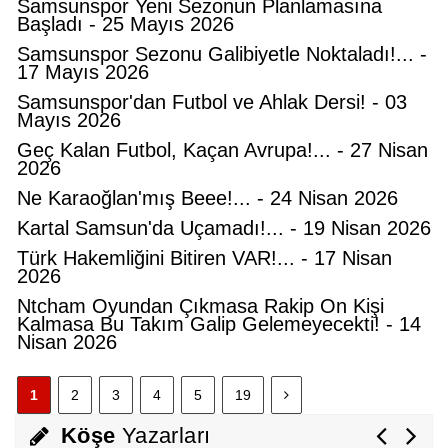
Samsunspor Yeni Sezonun Planlamasına
Başladı - 25 Mayıs 2026
Samsunspor Sezonu Galibiyetle Noktaladı!... -
17 Mayıs 2026
Samsunspor'dan Futbol ve Ahlak Dersi! - 03
Mayıs 2026
Geç Kalan Futbol, Kaçan Avrupa!... - 27 Nisan
2026
Ne Karaoğlan'mış Beee!... - 24 Nisan 2026
Kartal Samsun'da Uçamadı!... - 19 Nisan 2026
Türk Hakemliğini Bitiren VAR!... - 17 Nisan
Hüseyin KURT
2026
Atatürk'ün Adıyla, Üniter Devletin
Ntcham Oyundan Çıkmasa Rakip On Kişi
Temelleriyle Oynanamaz
Kalmasa Bu Takım Galip Gelemeyecekti! - 14
Nisan 2026
Feyzullah Akçay ANIL
1
2
3
4
5
19
Yolun Raconu!...
Köşe
Yazarları