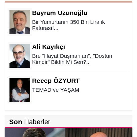
Bayram Uzunoğlu
Bir Yumurtanın 350 Bin Liralık
Faturası!...
Ali Kayıkçı
Bre "Hayat Düşmanları", "Dostun
Kimdir" Bildin Mi Sen?..
Recep ÖZYURT
TEMAD ve YAŞAM
Tufan İPEK
Son
Haberler
Alt Yapıda Ahbap Çavuş İlişkisi…