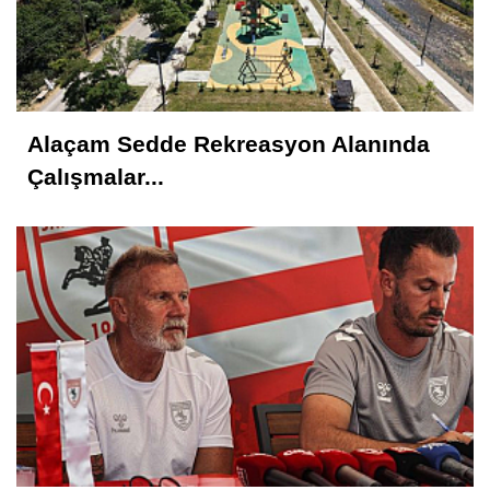
Metin ATLI
Samsun'a Gelirken Ayakları Titreyecek
Alaçam Sedde Rekreasyon Alanında
Kavranoğlu
Çalışmalar...
Kirli Şehir ve Caddeler!...
Hüseyin KURT
Atatürk'ün Adıyla, Üniter Devletin
Temelleriyle Oynanamaz
Feyzullah Akçay ANIL
Yolun Raconu!...