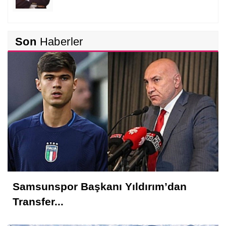
Nedim Saral
Son
Haberler
Başkanın Ayak Sesleri!...
İsmet AKTAŞ
Vekil Mi? Asıl Mı?
Hakkı EMİROĞLU
Kahramanlar Böyle Doğar!...
Samsunspor Başkanı Yıldırım’dan
Nedim AYDIN
Transfer...
Samsunspor Hollanda Kampına Nasıl
Başladı?