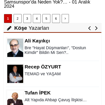
Samsunspor'da Neden Yok?… - 01 Aralık
2024
Bayram Uzunoğlu
1
2
3
4
5
6
Bir Yumurtanın 350 Bin Liralık
Faturası!...
Köşe
Yazarları
Ali Kayıkçı
Bre "Hayat Düşmanları", "Dostun
Kimdir" Bildin Mi Sen?..
Recep ÖZYURT
TEMAD ve YAŞAM
Tufan İPEK
Alt Yapıda Ahbap Çavuş İlişkisi…