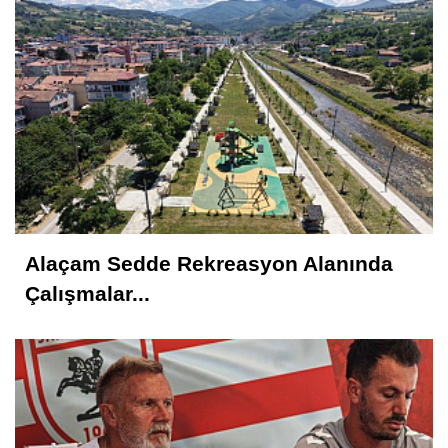
Metin ATLI
Samsun'a Gelirken Ayakları Titreyecek
Kavranoğlu
Kirli Şehir ve Caddeler!...
Alaçam Sedde Rekreasyon Alanında
Hüseyin KURT
Çalışmalar...
Atatürk'ün Adıyla, Üniter Devletin
Temelleriyle Oynanamaz
Feyzullah Akçay ANIL
Yolun Raconu!...