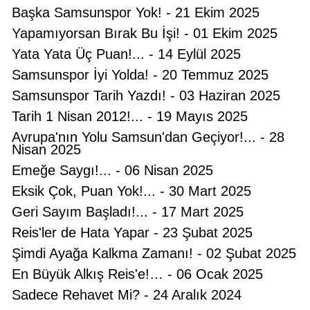
Başka Samsunspor Yok! - 21 Ekim 2025
Yapamıyorsan Bırak Bu İşi! - 01 Ekim 2025
Yata Yata Üç Puan!... - 14 Eylül 2025
Samsunspor İyi Yolda! - 20 Temmuz 2025
Samsunspor Tarih Yazdı! - 03 Haziran 2025
Tarih 1 Nisan 2012!... - 19 Mayıs 2025
Avrupa'nın Yolu Samsun'dan Geçiyor!... - 28
Nisan 2025
Emeğe Saygı!... - 06 Nisan 2025
Eksik Çok, Puan Yok!... - 30 Mart 2025
Hüseyin KURT
Geri Sayım Başladı!... - 17 Mart 2025
Atatürk'ün Adıyla, Üniter Devletin
Reis'ler de Hata Yapar - 23 Şubat 2025
Temelleriyle Oynanamaz
Şimdi Ayağa Kalkma Zamanı! - 02 Şubat 2025
En Büyük Alkış Reis'e!… - 06 Ocak 2025
Feyzullah Akçay ANIL
Sadece Rehavet Mi? - 24 Aralık 2024
Yolun Raconu!...