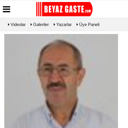
Videolar
Galeriler
Yazarlar
Üye Paneli
Üye Paneli
Hava
Köşe
Künye
Durumu
Yazarları
Haber
İletişim
Arşivi
Gazete
Video
Çerez
Manşetleri
Galeri
Gazete
Politikası
Arşivi
Biyografiler
Foto Galeri
Gizlilik
Günün
İlkeleri
Haberleri