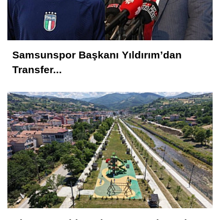
Metin ATLI
Samsun'a Gelirken Ayakları Titreyecek
Samsunspor Başkanı Yıldırım’dan
Kavranoğlu
Transfer...
Kirli Şehir ve Caddeler!...
Hüseyin KURT
Atatürk'ün Adıyla, Üniter Devletin
Temelleriyle Oynanamaz
Feyzullah Akçay ANIL
Yolun Raconu!...