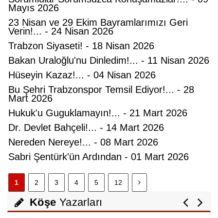
Mayıs 2026
23 Nisan ve 29 Ekim Bayramlarımızı Geri
Verin!... - 24 Nisan 2026
Trabzon Siyaseti! - 18 Nisan 2026
Bakan Uraloğlu'nu Dinledim!... - 11 Nisan 2026
Hüseyin Kazaz!... - 04 Nisan 2026
Bu Şehri Trabzonspor Temsil Ediyor!... - 28
Mart 2026
Hukuk'u Guguklamayın!... - 21 Mart 2026
Hüseyin KURT
Dr. Devlet Bahçeli!... - 14 Mart 2026
Atatürk'ün Adıyla, Üniter Devletin
Nereden Nereye!... - 08 Mart 2026
Temelleriyle Oynanamaz
Sabri Şentürk'ün Ardından - 01 Mart 2026
Feyzullah Akçay ANIL
1
2
3
4
5
12
Yolun Raconu!...
Köşe
Yazarları