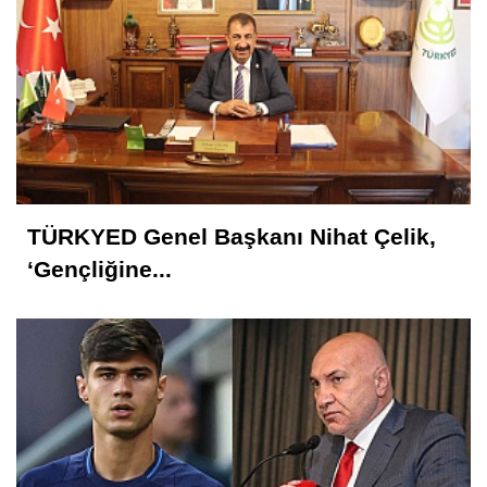
Nedim Saral
Başkanın Ayak Sesleri!...
İsmet AKTAŞ
Vekil Mi? Asıl Mı?
TÜRKYED Genel Başkanı Nihat Çelik,
Hakkı EMİROĞLU
‘Gençliğine...
Kahramanlar Böyle Doğar!...
Nedim AYDIN
Samsunspor Hollanda Kampına Nasıl
Başladı?