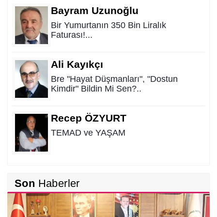
Bayram Uzunoğlu
Bir Yumurtanın 350 Bin Liralık
Faturası!...
Ali Kayıkçı
Bre "Hayat Düşmanları", "Dostun
Kimdir" Bildin Mi Sen?..
Recep ÖZYURT
TEMAD ve YAŞAM
Tufan İPEK
Son
Haberler
Alt Yapıda Ahbap Çavuş İlişkisi…