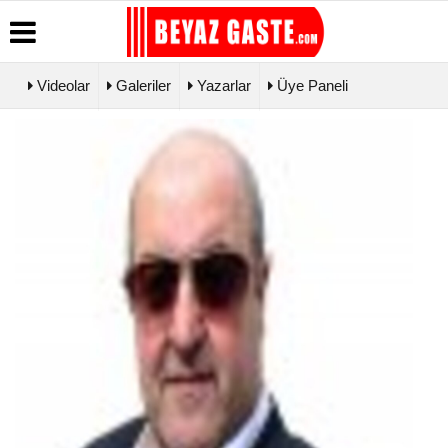
Videolar
Galeriler
Yazarlar
Üye Paneli
Üye Paneli
Hava
Köşe
Künye
Durumu
Yazarları
Haber
İletişim
Arşivi
Gazete
Video
Çerez
Manşetleri
Galeri
Gazete
Politikası
Arşivi
Biyografiler
Foto Galeri
Gizlilik
Günün
İlkeleri
Haberleri