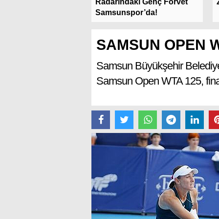
or ve Fenerbahçe
Radarındaki Genç Forvet
nın Tarihi...
Samsunspor’da!
SAMSUN OPEN WTA
Samsun Büyükşehir Belediyes
Samsun Open WTA 125, final 