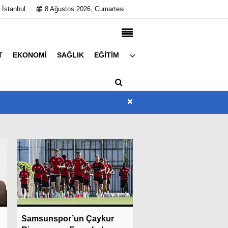
 İstanbul
8 Ağustos 2026, Cumartesi
T
EKONOMI
SAĞLIK
EĞITIM
Künye
İletişim
Çerez Politikası
Gizlilik İlkeleri
a
Son Dakika
Süper Lig Takımların
Samsunspor’un Çaykur