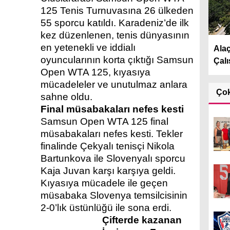
125 Tenis Turnuvasına 26 ülkeden
55 sporcu katıldı. Karadeniz’de ilk
kez düzenlenen, tenis dünyasının
en yetenekli ve iddialı
Ala
oyuncularının korta çıktığı Samsun
Çalı
Open WTA 125, kıyasıya
mücadeleler ve unutulmaz anlara
Ço
sahne oldu.
Final müsabakaları nefes kesti
Samsun Open WTA 125 final
müsabakaları nefes kesti. Tekler
finalinde Çekyalı tenisçi Nikola
Bartunkova ile Slovenyalı sporcu
Kaja Juvan karşı karşıya geldi.
Kıyasıya mücadele ile geçen
müsabaka Slovenya temsilcisinin
2-0’lık üstünlüğü ile sona erdi.
Çifterde kazanan