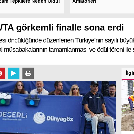
Zam Tepkilere Neden Oldu!
Amatörler!
 görkemli finalle sona erdi
i öncülüğünde düzenlenen Türkiye’nin sayılı büyük 
müsabakalarının tamamlanması ve ödül töreni ile s
İlgi