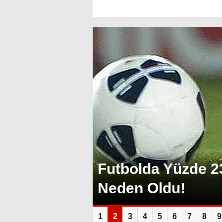
Futbolda Yüzde 2
Neden Oldu!
1
2
3
4
5
6
7
8
9