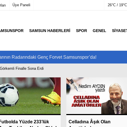
Üye Paneli
26°C / 19°C
ları
AMSUNSPOR
SAMSUN HABERLERI
SPOR
GENEL
SIYASE
mu
Köşe Yazarları
etleri
Video Galeri
Foto Galeri
arının Radarındaki Genç Forvet Samsunspor’da!
kemli Finalle Sona Erdi
Son Dakika
Son Dakik
Futbolda Yüzde 233’lük
Celladına Âşık Olan