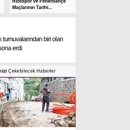
Radarındaki Genç Fo
Rizespor ve Fenerbahçe
Samsunspor’da!
Maçlarının Tarihi...
turnuvalarından biri olan
ona erdi.
nizi
Çekebilecek Haberler