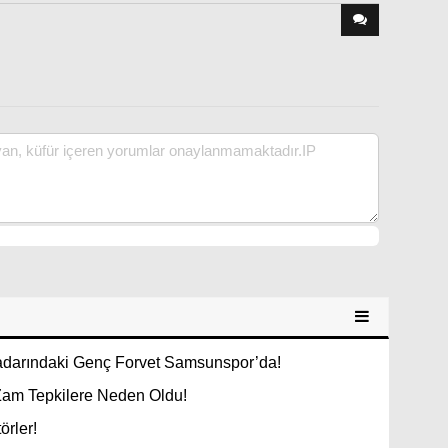
Radarındaki Genç Forvet Samsunspor’da!
Zam Tepkilere Neden Oldu!
örler!