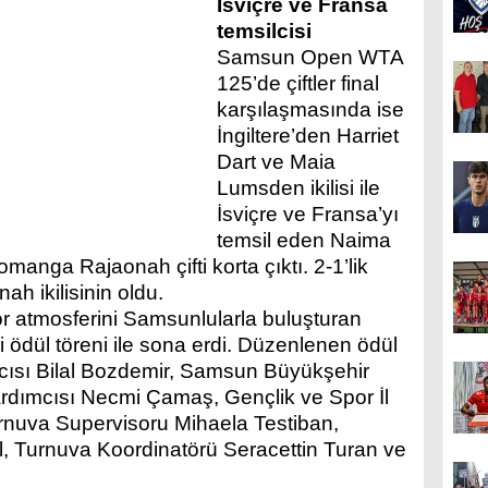
İsviçre ve Fransa
temsilcisi
Samsun Open WTA
125’de çiftler final
karşılaşmasında ise
İngiltere’den Harriet
Dart ve Maia
Lumsden ikilisi ile
İsviçre ve Fransa’yı
temsil eden Naima
anga Rajaonah çifti korta çıktı. 2-1’lik
h ikilisinin oldu.
or atmosferini Samsunlularla buluşturan
 ödül töreni ile sona erdi. Düzenlenen ödül
cısı Bilal Bozdemir, Samsun Büyükşehir
rdımcısı Necmi Çamaş, Gençlik ve Spor İl
rnuva Supervisoru Mihaela Testiban,
, Turnuva Koordinatörü Seracettin Turan ve