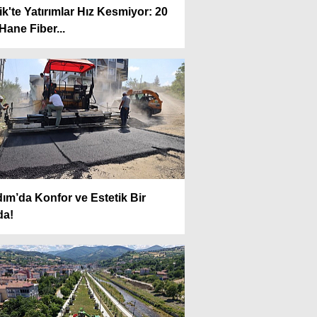
k'te Yatırımlar Hız Kesmiyor: 20
Hane Fiber...
dım’da Konfor ve Estetik Bir
da!