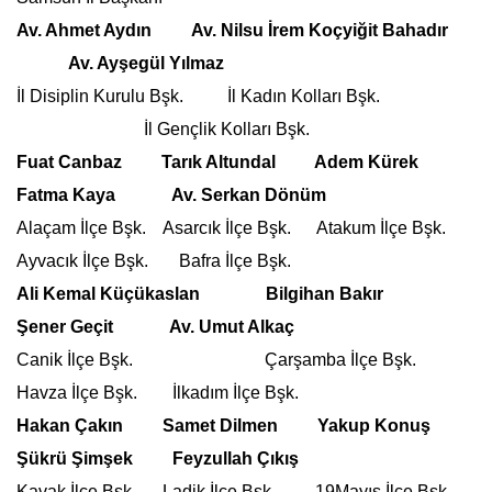
Av. Ahmet Aydın Av. Nilsu İrem Koçyiğit Bahadır
Av. Ayşegül Yılmaz
İl Disiplin Kurulu Bşk. İl Kadın Kolları Bşk.
İl Gençlik Kolları Bşk.
Fuat Canbaz Tarık Altundal Adem Kürek
Fatma Kaya Av. Serkan Dönüm
Alaçam İlçe Bşk. Asarcık İlçe Bşk. Atakum İlçe Bşk.
Ayvacık İlçe Bşk. Bafra İlçe Bşk.
Ali Kemal Küçükaslan Bilgihan Bakır
Şener Geçit Av. Umut Alkaç
Canik İlçe Bşk. Çarşamba İlçe Bşk.
Havza İlçe Bşk. İlkadım İlçe Bşk.
Hakan Çakın Samet Dilmen Yakup Konuş
Şükrü Şimşek Feyzullah Çıkış
Kavak İlçe Bşk. Ladik İlçe Bşk. 19Mayıs İlçe Bşk.