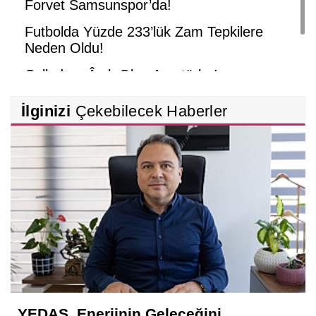
Forvet Samsunspor’da!
Futbolda Yüzde 233’lük Zam Tepkilere
Neden Oldu!
Celladına Âşık Olan Amatörler!
İlginizi
Çekebilecek Haberler
YEDAŞ, Enerjinin Geleceğini