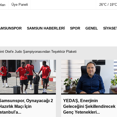
Üye Paneli
26°C / 19°C
ları
AMSUNSPOR
SAMSUN HABERLERI
SPOR
GENEL
SIYASE
mu
Köşe Yazarları
etleri
Video Galeri
Foto Galeri
nt Otel'e Judo Şampiyonasından Teşekkür Plaketi
Son Dakika
Samsunspor, Oynayacağı 2
YEDAŞ, Enerjinin
Hazırlık Maçı İçin
Geleceğini Şekillendirecek
İstanbul’a...
Genç Yetenekleri...