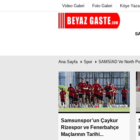
Video Galeri
Foto Galeri
Köşe Yazar
S
Üye Paneli
Hava Duru
Haber Arşivi
Gazete Manş
Gazete Arşivi
Biyografiler
Günün Haberleri
Ana Sayfa
Spor
SAMSİAD Ve North Poi
Son Dakika
m’da Konfor ve
Samsunspor’un Çaykur
 Bir Arada!
Rizespor ve Fenerbahçe
Maçlarının Tarihi...