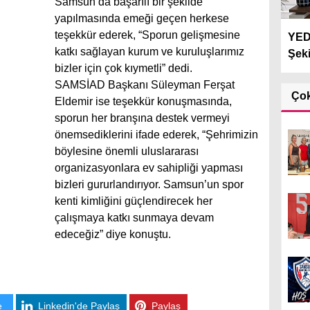
Samsun’da başarılı bir şekilde
yapılmasında emeği geçen herkese
teşekkür ederek, “Sporun gelişmesine
YEDA
katkı sağlayan kurum ve kuruluşlarımız
Şeki
bizler için çok kıymetli” dedi.
SAMSİAD Başkanı Süleyman Ferşat
Ço
Eldemir ise teşekkür konuşmasında,
sporun her branşına destek vermeyi
önemsediklerini ifade ederek, “Şehrimizin
böylesine önemli uluslararası
organizasyonlara ev sahipliği yapması
bizleri gururlandırıyor. Samsun’un spor
kenti kimliğini güçlendirecek her
çalışmaya katkı sunmaya devam
edeceğiz” diye konuştu.
e
Linkedin'de Paylaş
Paylaş