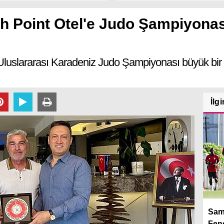
 Point Otel'e Judo Şampiyona
slararası Karadeniz Judo Şampiyonası büyük bir kat
İlgi
Sam
Fene