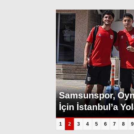
Samsunspor, Oyna
İçin İstanbul’a Yol
1
2
3
4
5
6
7
8
9