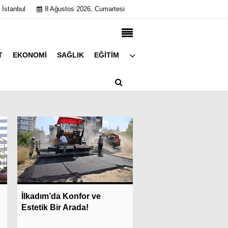
 İstanbul
8 Ağustos 2026, Cumartesi
T
EKONOMI
SAĞLIK
EĞITIM
Künye
İletişim
Çerez Politikası
Gizlilik İlkeleri
So
Samsunspor’un Çay
İlkadım’da Konfor ve
Rizespor ve Fenerb
Estetik Bir Arada!
Maçlarının Tarihi...