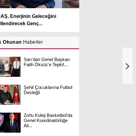
Ş, Enerjinin Geleceğini
llendirecek Genç...
k Okunan
Haberler
Sarı'dan Genel Başkan
Fatih Öksüz'e Tepki!...
Şehit Çocuklarına Futbol
Desteği!
Zorlu Koleji Basketbol'da
Genel Koordinatörlüğe
Ali...