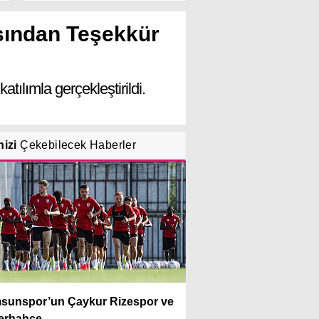
sından Teşekkür
ılımla gerçekleştirildi.
nizi
Çekebilecek Haberler
sunspor’un Çaykur Rizespor ve
rbahçe...