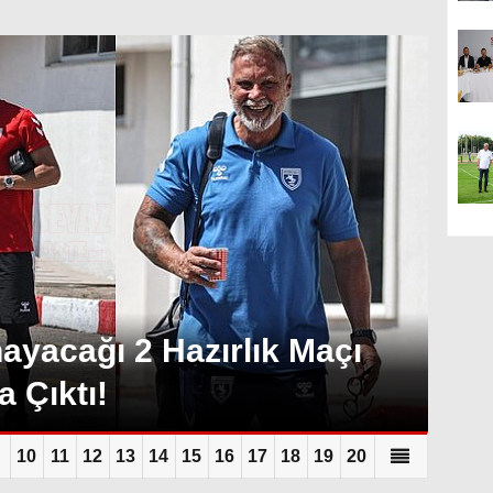
yacağı 2 Hazırlık Maçı
a Çıktı!
10
11
12
13
14
15
16
17
18
19
20