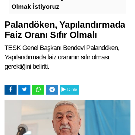
R
Olmak İstiyoruz
Palandöken, Yapılandırmada
Faiz Oranı Sıfır Olmalı
TESK Genel Başkanı Bendevi Palandöken,
Yapılandırmada faiz oranının sıfır olması
gerektiğini belirtti.
Dinle