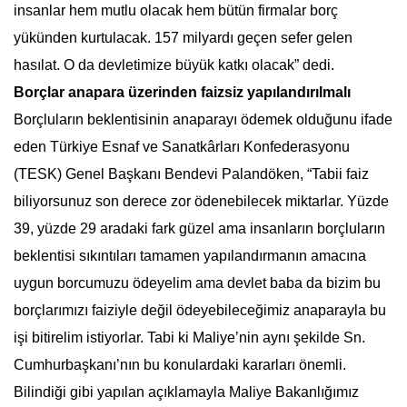
insanlar hem mutlu olacak hem bütün firmalar borç
yükünden kurtulacak. 157 milyardı geçen sefer gelen
hasılat. O da devletimize büyük katkı olacak” dedi.
Borçlar anapara üzerinden faizsiz yapılandırılmalı
Borçluların beklentisinin anaparayı ödemek olduğunu ifade
eden Türkiye Esnaf ve Sanatkârları Konfederasyonu
(TESK) Genel Başkanı Bendevi Palandöken, “Tabii faiz
biliyorsunuz son derece zor ödenebilecek miktarlar. Yüzde
39, yüzde 29 aradaki fark güzel ama insanların borçluların
beklentisi sıkıntıları tamamen yapılandırmanın amacına
uygun borcumuzu ödeyelim ama devlet baba da bizim bu
borçlarımızı faiziyle değil ödeyebileceğimiz anaparayla bu
işi bitirelim istiyorlar. Tabi ki Maliye’nin aynı şekilde Sn.
Cumhurbaşkanı’nın bu konulardaki kararları önemli.
Bilindiği gibi yapılan açıklamayla Maliye Bakanlığımız