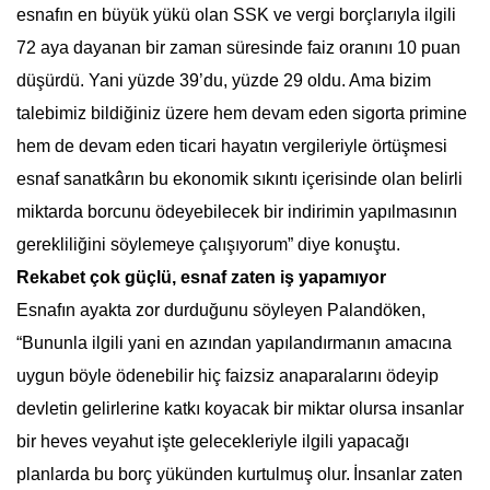
esnafın en büyük yükü olan SSK ve vergi borçlarıyla ilgili
72 aya dayanan bir zaman süresinde faiz oranını 10 puan
düşürdü. Yani yüzde 39’du, yüzde 29 oldu.
Ama bizim
talebimiz bildiğiniz üzere hem devam eden sigorta primine
hem de devam eden ticari hayatın vergileriyle örtüşmesi
esnaf sanatkârın bu ekonomik sıkıntı içerisinde olan belirli
miktarda borcunu ödeyebilecek bir indirimin yapılmasının
gerekliliğini söylemeye çalışıyorum” diye konuştu.
Rekabet çok güçlü, esnaf zaten iş yapamıyor
Esnafın ayakta zor durduğunu söyleyen Palandöken,
“Bununla ilgili yani en azından yapılandırmanın amacına
uygun böyle ödenebilir hiç faizsiz anaparalarını ödeyip
devletin gelirlerine katkı koyacak bir miktar olursa insanlar
bir heves veyahut işte gelecekleriyle ilgili yapacağı
planlarda bu borç yükünden kurtulmuş olur.
İnsanlar zaten