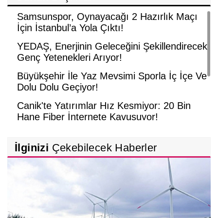
Samsunspor, Oynayacağı 2 Hazırlık Maçı
İçin İstanbul’a Yola Çıktı!
YEDAŞ, Enerjinin Geleceğini Şekillendirecek
Genç Yetenekleri Arıyor!
Büyükşehir İle Yaz Mevsimi Sporla İç İçe Ve
Dolu Dolu Geçiyor!
Canik'te Yatırımlar Hız Kesmiyor: 20 Bin
Hane Fiber İnternete Kavuşuyor!
İlkadım’da Konfor ve Estetik Bir Arada!
İlginizi
Çekebilecek Haberler
TÜRKYED Genel Başkanı Nihat Çelik,
‘Gençliğine Sahip Çıkmayan Milletler
Geleceğini İnşa Edemez’!