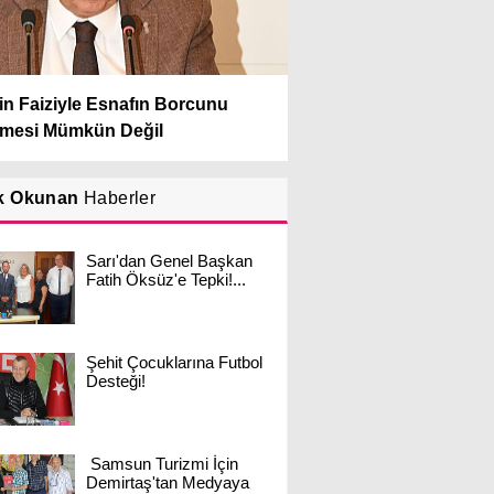
in Faiziyle Esnafın Borcunu
mesi Mümkün Değil
k Okunan
Haberler
Sarı'dan Genel Başkan
Fatih Öksüz'e Tepki!...
Şehit Çocuklarına Futbol
Desteği!
Samsun Turizmi İçin
Demirtaş'tan Medyaya