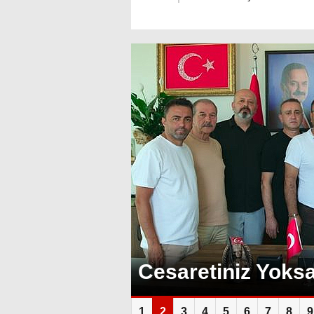
Cesaretiniz Yoksa
1
2
3
4
5
6
7
8
9