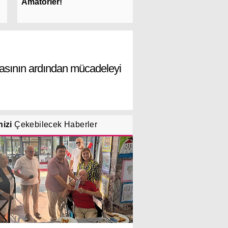
Samsunspor Oldu!
Amatörler!
asının ardından mücadeleyi
nizi
Çekebilecek Haberler