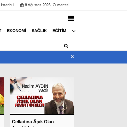
 İstanbul
8 Ağustos 2026, Cumartesi
T
EKONOMI
SAĞLIK
EĞITIM
Künye
İletişim
Çerez Politikası
Gizlilik İlkeleri
a
Son Dakika
So
İlk Maçın Galibi
Celladına Âşık Olan