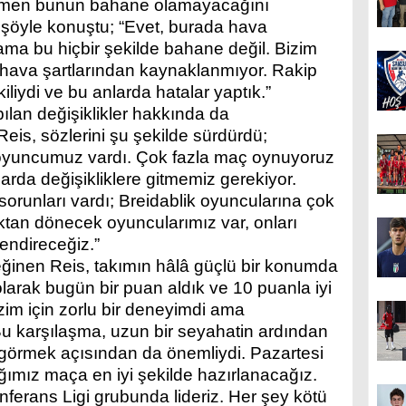
ğmen bunun bahane olamayacağını
s şöyle konuştu; “Evet, burada hava
ma bu hiçbir şekilde bahane değil. Bizim
ı hava şartlarından kaynaklanmıyor. Rakip
iliydi ve bu anlarda hatalar yaptık.”
pılan değişiklikler hakkında da
eis, sözlerini şu şekilde sürdürdü;
oyuncumuz vardı. Çok fazla maç oynuyoruz
rda değişikliklere gitmemiz gerekiyor.
 sorunları vardı; Breidablik oyuncularına çok
lıktan dönecek oyuncularımız var, onları
ndireceğiz.”
ğinen Reis, takımın hâlâ güçlü bir konumda
larak bugün bir puan aldık ve 10 puanla iyi
zim için zorlu bir deneyimdi ama
u karşılaşma, uzun bir seyahatin ardından
 görmek açısından da önemliydi. Pazartesi
ımız maça en iyi şekilde hazırlanacağız.
erans Ligi grubunda lideriz. Her şey kötü