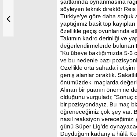
şartlarında oynanmasına ra
söyleyen teknik direktör Rei
Türkiye’ye göre daha soğuk a
yaptığımız basit top kayıplar
özellikle geçiş oyunlarında etk
Takımın kadro derinliği ve ya
değerlendirmelerde bulunan R
“Kulübeye baktığımızda 5-6 
ve bu nedenle bazı pozisyonla
Özellikle orta sahada iletişim
geniş alanlar bıraktık. Sakat
önümüzdeki maçlarda değerle
Alınan bir puanın önemine de
olduğunu vurguladı; “Sonuç o
bir pozisyondayız. Bu maç bi
öğreneceğimiz çok şey var. B
nasıl reaksiyon vereceğimizi
günü Süper Lig’de oynayacağ
Duyduğum kadarıyla hâlâ Konf