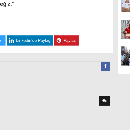
eğiz.”
e
Linkedin'de Paylaş
Paylaş