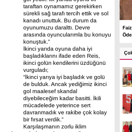
taraftan oynamamız gerekirken
sürekli sağ tarafı tercih ettik ve sol
kanadı unuttuk. Bu durum da
oyunumuzu daralttı. Devre
Faiz
arasında oyuncularımla bu konuyu
Öde
konuştuk.”
İkinci yarıda oyuna daha iyi
Ço
başladıklarını ifade eden Reis,
ikinci golün kendilerini üzdüğünü
vurguladı;
“İkinci yarıya iyi başladık ve golü
de bulduk. Ancak yediğimiz ikinci
gol maalesef skandal
diyebileceğim kadar basitti. İkili
mücadelede yeterince sert
davranmadık ve rakibe çok kolay
bir fırsat verdik.”
Karşılaşmanın zorlu iklim