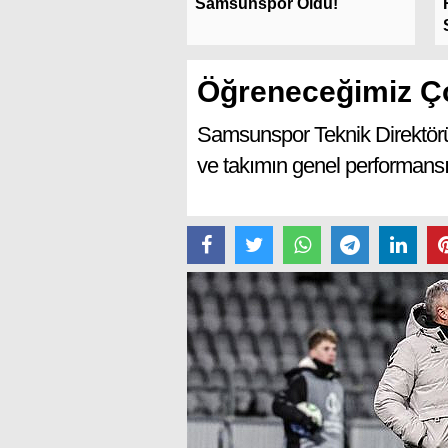
ler!
Samsunspor Oldu!
Öğreneceğimiz Ç
Samsunspor Teknik Direktör
ve takımın genel performansı