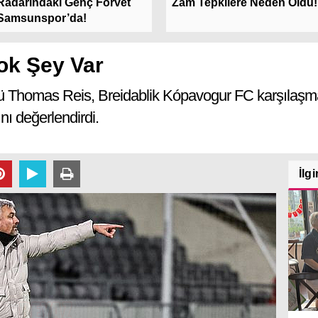
Radarındaki Genç Forvet
Zam Tepkilere Neden Oldu!
Samsunspor’da!
ok Şey Var
ü Thomas Reis, Breidablik Kópavogur FC karşılaşm
nı değerlendirdi.
İlgi