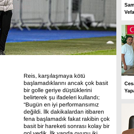
Sam
Vef
Reis, karşılaşmaya kötü
başlamadıklarını ancak çok basit
Cesa
bir golle geriye düştüklerini
Yap
belirterek şu ifadeleri kullandı;
“Bugün en iyi performansımız
değildi. İlk dakikalardan itibaren
fena başlamadık fakat rakibin çok
basit bir hareketi sonrası kolay bir
gol yedik. İlk yarıda oyunu iki