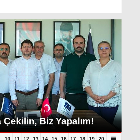
 Çekilin, Biz Yapalım!
10
11
12
13
14
15
16
17
18
19
20