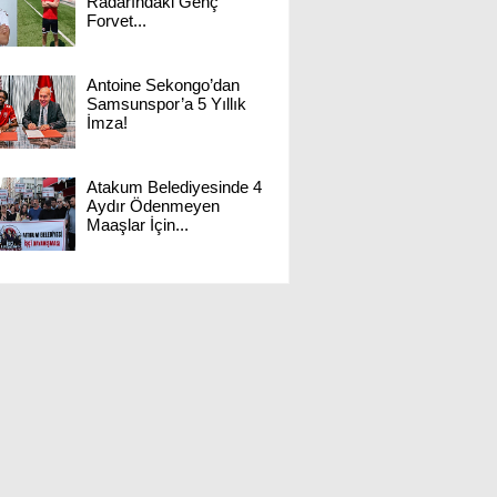
Radarındaki Genç
Forvet...
Antoine Sekongo’dan
Samsunspor’a 5 Yıllık
İmza!
Atakum Belediyesinde 4
Aydır Ödenmeyen
Maaşlar İçin...