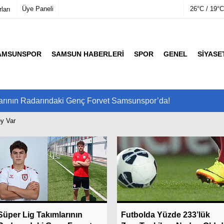
Üye Paneli
26°C / 19°C
ları
AMSUNSPOR
SAMSUN HABERLERI
SPOR
GENEL
SIYASE
mu
Köşe Yazarları
etleri
Video Galeri
Foto Galeri
arının Radarındaki Genç Forvet Samsunspor’da!
y Var
Son Dakik
Süper Lig Takımlarının
Futbolda Yüzde 233’lük