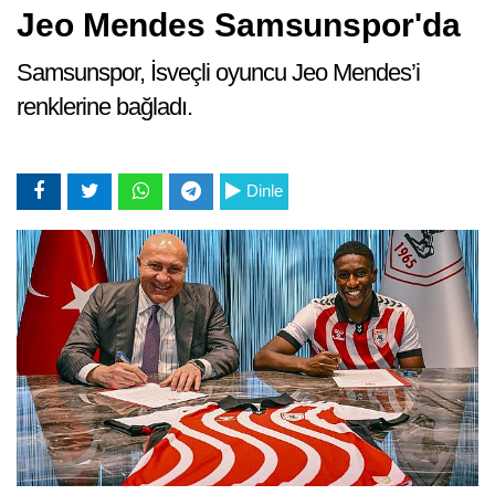
Jeo Mendes Samsunspor'da
Samsunspor, İsveçli oyuncu Jeo Mendes’i
renklerine bağladı.
Dinle
Başkan İhsan, 'Büyüklerimiz Göz
Ba
Bebeğimizdir'!
Be