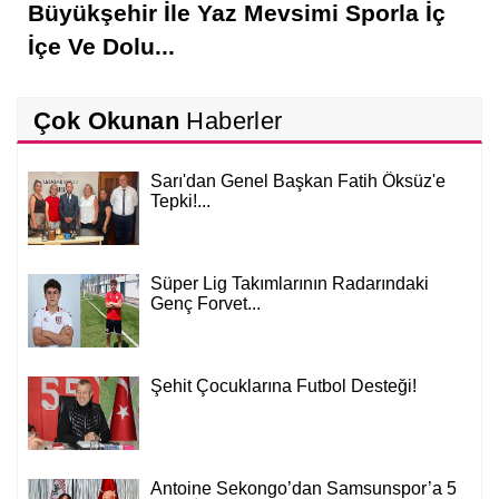
Büyükşehir İle Yaz Mevsimi Sporla İç
İçe Ve Dolu...
Çok Okunan
Haberler
Sarı'dan Genel Başkan Fatih Öksüz'e
Tepki!...
Süper Lig Takımlarının Radarındaki
Genç Forvet...
Şehit Çocuklarına Futbol Desteği!
Antoine Sekongo’dan Samsunspor’a 5