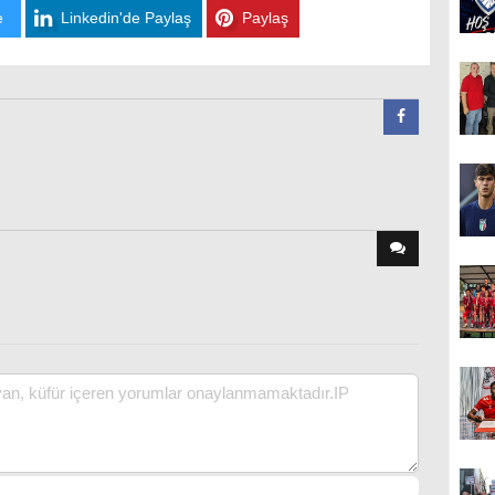
e
Linkedin'de Paylaş
Paylaş