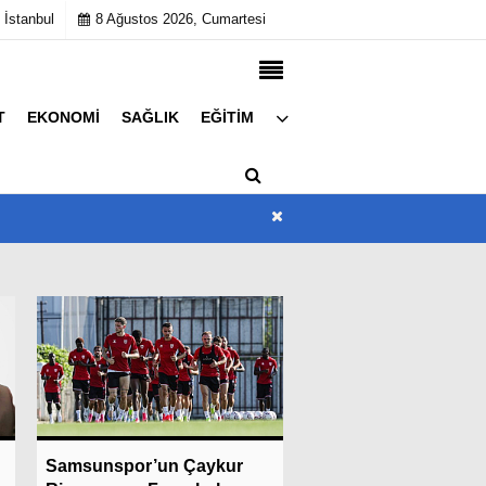
 İstanbul
8 Ağustos 2026, Cumartesi
T
EKONOMI
SAĞLIK
EĞITIM
Künye
İletişim
Çerez Politikası
Gizlilik İlkeleri
a
Son Dakika
Süper Lig Takımların
Samsunspor’un Çaykur