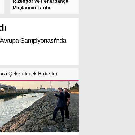
Radarındaki Genç Fo
Rizespor ve Fenerbahçe
Samsunspor’da!
Maçlarının Tarihi...
dı
 Avrupa Şampiyonası’nda
nizi
Çekebilecek Haberler