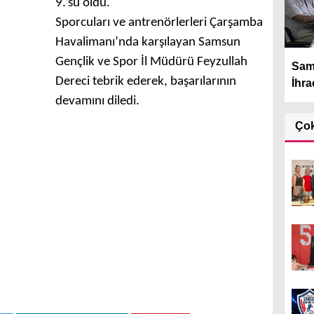
9.’su oldu.
Sporcuları ve antrenörlerleri Çarşamba
Havalimanı’nda karşılayan Samsun
Gençlik ve Spor İl Müdürü Feyzullah
Sams
Dereci tebrik ederek, başarılarının
İhraç
devamını diledi.
Ço