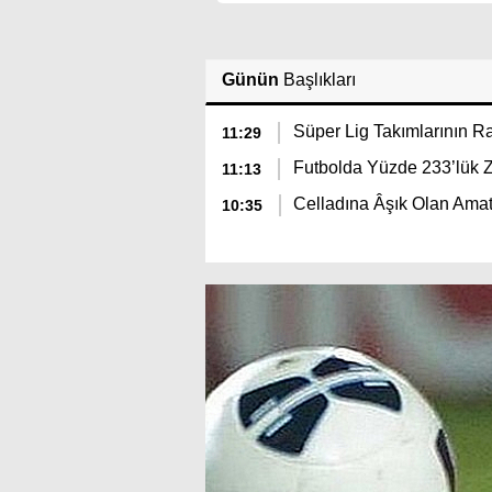
Günün
Başlıkları
Süper Lig Takımlarının 
11:29
Futbolda Yüzde 233’lük 
11:13
Celladına Âşık Olan Amat
10:35