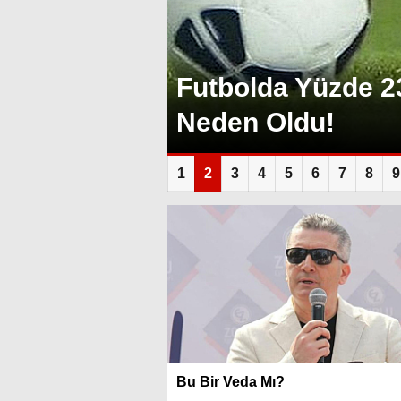
Futbolda Yüzde 2
Neden Oldu!
1
2
3
4
5
6
7
8
9
Bu Bir Veda Mı?