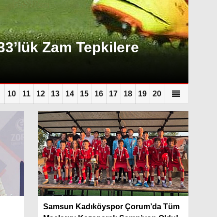
33’lük Zam Tepkilere
10
11
12
13
14
15
16
17
18
19
20
Samsun Kadıköyspor Çorum’da Tüm