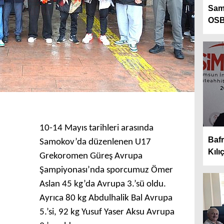
Sams
OSB’
10-14 Mayıs tarihleri arasında
Bafr
Samokov’da düzenlenen U17
Kılı
Grekoromen Güreş Avrupa
Şampiyonası’nda sporcumuz Ömer
Aslan 45 kg’da Avrupa 3.’sü oldu.
Ayrıca 80 kg Abdulhalik Bal Avrupa
5.’si, 92 kg Yusuf Yaser Aksu Avrupa