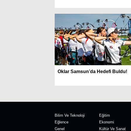
Oklar Samsun’da Hedefi Buldu!
Bilim Ve Teknoloji
Eğitim
Eğlence
Ekonomi
Genel
Kültür Ve Sanat