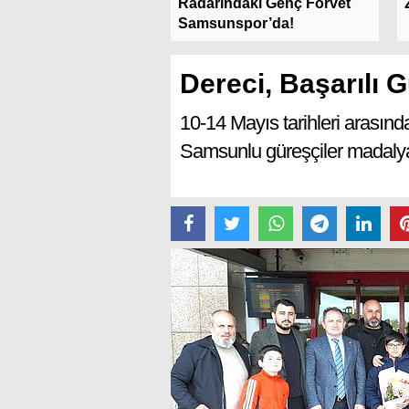
or ve Fenerbahçe
Radarındaki Genç Forvet
nın Tarihi...
Samsunspor’da!
Dereci, Başarılı 
10-14 Mayıs tarihleri aras
Samsunlu güreşçiler madalya