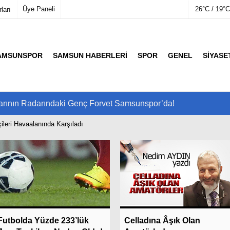
Üye Paneli
26°C / 19°C
ları
AMSUNSPOR
SAMSUN HABERLERI
SPOR
GENEL
SIYASE
mu
Köşe Yazarları
etleri
Video Galeri
Foto Galeri
arının Radarındaki Genç Forvet Samsunspor’da!
çileri Havaalanında Karşıladı
Son Dakika
Son Dakik
Futbolda Yüzde 233’lük
Celladına Âşık Olan