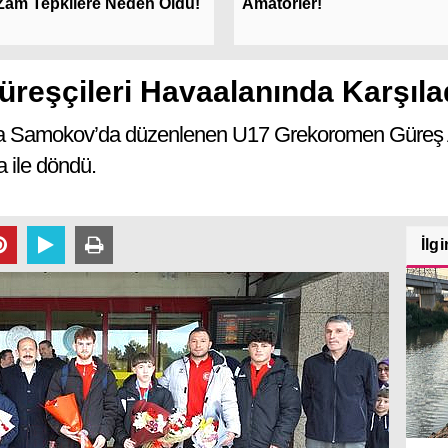
Zam Tepkilere Neden Oldu!
Amatörler!
Güreşçileri Havaalanında Karşıla
ında Samokov’da düzenlenen U17 Grekoromen Güreş
 ile döndü.
İlgi