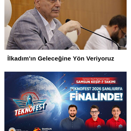
İlkadım'ın Geleceğine Yön Veriyoruz