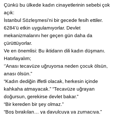
Çünkü bu ülkede kadın cinayetlerinin sebebi çok
açık:
İstanbul Sözleşmesi’ni bir gecede fesih ettiler.
6284’ü etkin uygulamıyorlar. Devlet
mekanizmalarını her geçen gün daha da
çürüttüyorlar.
Ve en önemlisi: Bu iktidarın dili kadın düşmanı.
Hatırlayalım;
‘’Anası tecavüze uğruyorsa neden çocuk ölsün,
anası ölsün.”
“Kadın dediğin iffetli olacak, herkesin içinde
kahkaha atmayacak.” “Tecavüze uğrayan
doğursun, gerekirse devlet bakar.”
“Bir kereden bir şey olmaz.”
“Boş bırakılan… ya davulcuya ya zurnacıya.”