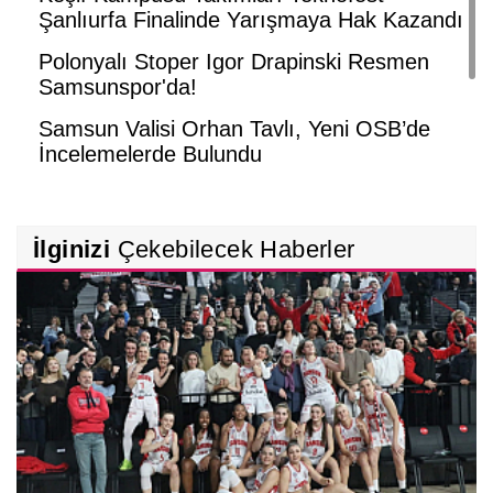
Şanlıurfa Finalinde Yarışmaya Hak Kazandı
Polonyalı Stoper Igor Drapinski Resmen
Samsunspor'da!
Samsun Valisi Orhan Tavlı, Yeni OSB’de
İncelemelerde Bulundu
Bafra Belediye Başkanı Hamit Kılıç'tan
Simder Üyelerine Yatırım Çağrısı: ‘Bafra'nın
Geleceğine Birlikte İmza Atalım’!
İlginizi
Çekebilecek Haberler
Ulusoy Un, Türkiye’nin Lider Un Markası
Olmayı Sürdürüyor