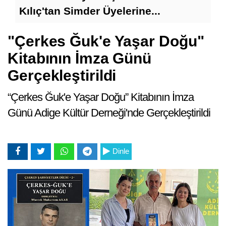
Ya
Kılıç'tan Simder Üyelerine...
"Çerkes Ğuk'e Yaşar Doğu"
Kitabının İmza Günü
Gerçekleştirildi
“Çerkes Ğuk'e Yaşar Doğu” Kitabının İmza
Günü Adige Kültür Derneği'nde Gerçekleştirildi
Dinle