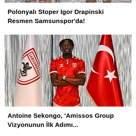
Polonyalı Stoper Igor Drapinski
Resmen Samsunspor'da!
Antoine Sekongo, 'Amissos Group
Vizyonunun İlk Adımı...