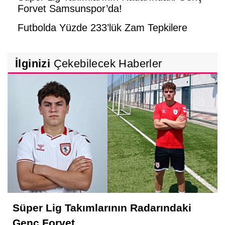
Forvet Samsunspor’da!
Futbolda Yüzde 233’lük Zam Tepkilere
Neden Oldu!
Celladına Âşık Olan Amatörler!
İlginizi
Çekebilecek Haberler
Süper Lig Takımlarının Radarındaki
Genç Forvet...