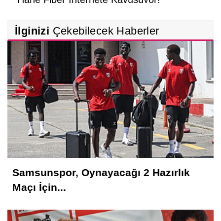
İlkadım’da Konfor ve Estetik Bir Arada!
İlginizi
Çekebilecek Haberler
TÜRKYED Genel Başkanı Nihat Çelik,
‘Gençliğine Sahip Çıkmayan Milletler
Geleceğini İnşa Edemez’!
Samsunspor, Oynayacağı 2 Hazırlık
Maçı İçin...