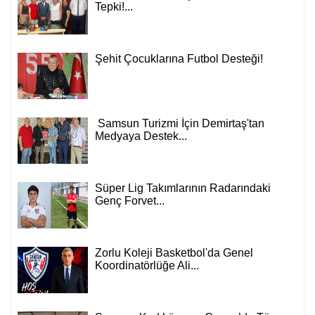
Sarı'dan Genel Başkan Fatih Öksüz'e
Tepki!...
Şehit Çocuklarına Futbol Desteği!
Samsun Turizmi İçin Demirtaş'tan
Medyaya Destek...
Süper Lig Takımlarının Radarındaki
Genç Forvet...
Zorlu Koleji Basketbol'da Genel
Koordinatörlüğe Ali...