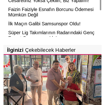
Cesaretiniz Yoksa Çekilin, Biz Yapalım!
Faizin Faiziyle Esnafın Borcunu Ödemesi
Mümkün Değil
İlk Maçın Galibi Samsunspor Oldu!
Süper Lig Takımlarının Radarındaki Genç
Forvet Samsunspor’da!
Futbolda Yüzde 233’lük Zam Tepkilere
İlginizi
Çekebilecek Haberler
Neden Oldu!
Celladına Âşık Olan Amatörler!